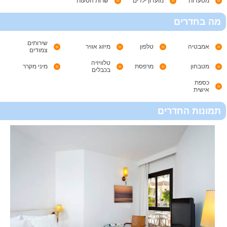
מסעדות
מועדון ילדים
שרות הסעות
מה בחדרים
שירותים
אמבטיה
טלפון
מיזוג אוויר
צמודים
טלוויזיה
מטבחון
מרפסת
מיני מקרר
בכבלים
כספת
אישית
תמונות החדרים