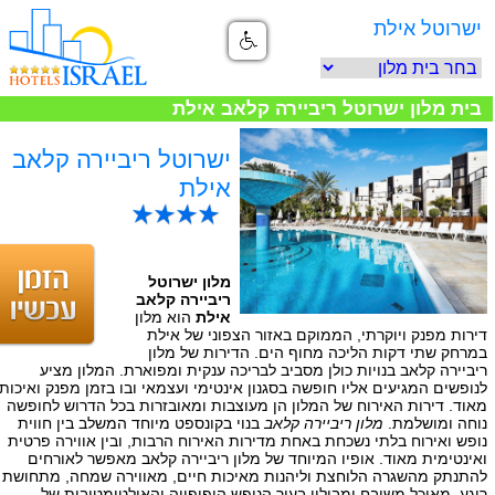
ישרוטל אילת
בית מלון ישרוטל ריביירה קלאב אילת
ישרוטל ריביירה קלאב
אילת
מלון ישרוטל
ריביירה קלאב
אילת
הוא מלון
דירות מפנק ויוקרתי, הממוקם באזור הצפוני של אילת
במרחק שתי דקות הליכה מחוף הים. הדירות של מלון
ריביירה קלאב בנויות כולן מסביב לבריכה ענקית ומפוארת. המלון מציע
לנופשים המגיעים אליו חופשה בסגנון אינטימי ועצמאי ובו בזמן מפנק ואיכותי
מאוד. דירות האירוח של המלון הן מעוצבות ומאובזרות בכל הדרוש לחופשה
נוחה ומושלמת.
מלון ריביירה קלאב
בנוי בקונספט מיוחד המשלב בין חווית
נופש ואירוח בלתי נשכחת באחת מדירות האירוח הרבות, ובין אווירה פרטית
ואינטימית מאוד. אופיו המיוחד של מלון ריביירה קלאב מאפשר לאורחים
להתנתק מהשגרה הלוחצת וליהנות מאיכות חיים, מאווירה שמחה, מתחושת
רוגע, מאוכל משובח ומבילוי בעיר הנופש היפיפייה והאולטימטיבית של