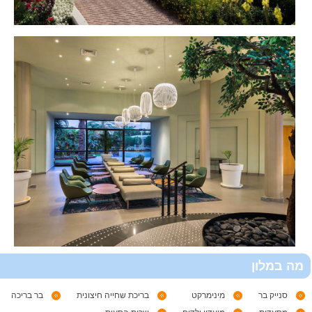
מה במלון
סנייק בר
מינימרקט
בריכת שחייה חיצונית
בר בריכה