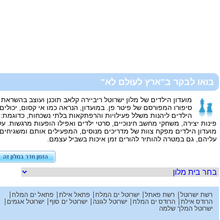
בואו לבקר ב"ארץ לעולם לא"
מועדון הילדים של מלון ישרוטל ריביירה קלאב תוכנן ועוצב בהשראת
סיפורו המפורסם של פיטר פן. במועדון, הנראה כמו אי קסום, יכולים
הילדים ליהנות משלל פעילויות והרפתקאות בלתי נשכחות, כדוגמת:
פינות יצירה, משחקי מחשב חינוכיים, סרטי ילדים ואפילו הופעות מרגשות. על
מועדון הילדים מפקח צוות של מדריכים מנוסים, המפעילים אותם ומשגיחים
עליהם, גם במטרה להותיר להורים זמן איכות בשביל עצמם.
רשת ישרוטל
רשת פאתל
ישרוטל ים המלח
פתאל אילת
פתאל ים המלח
הרודס אילת
הרודס ים המלח
ישרוטל לגונה
ישרוטל ים סוף
ישרוטל אגמים
ישרוטל המלך שלמה