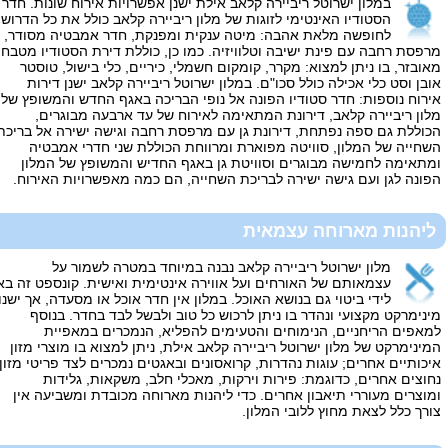
במלון ישרוטל ריביירה קלאב אילת ישנן אפשרויות אירוח שונות. חדר
הסטודיו האינטימי לזוגות של מלון ריביירה קלאב כולל את כל הדרוש
לחופשה מלאת אהבה: מיטה ענקית ומפנקת, חדר אמבטיה מסודר,
מרפסת רחבה עם פינת ישיבה וטלוויזיה. כמו כן, כוללת דירת הסטודיו מטבח
מאובזר, בו ניתן למצוא: מקרר, קומקום חשמלי, כיריים, כלי בישול, טוסטר
אובן וסט כלי אכילה כולל סכו"ם. במלון ישרוטל ריביירה קלאב ישנן דירות
אירוח נוספות: חדר סטודיו הפונה אל נופי הבריכה באגף החדש והמשופץ של
מלון ריביירה קלאב, דירונת המתאימה לאירוח של עד ארבעה מבוגרים,
הכוללת גם ספה נפתחת, דירונת גן עם מרפסת רחבה וגישה ישירה אל בריכת
השחייה של המלון, סוויטה מפוארת ומרווחת הכוללת שני חדרי אמבטיה
ומתאימה לחמישה מבוגרים וסוויטת גן באגף החדיש והמשופץ של המלון
הפונה לגן ועם גישה ישירה לבריכת השחייה, הם כמה מאפשרויות האירוח.
ליהנות מארוחה עצמאית
מלון ישרוטל ריביירה קלאב נבנה במיוחד במטרה לשמור על
עצמאותם של האורחים ועל אווירה אינטימית ואישית. קונספט זה בא
לידי ביטוי גם בנושא האוכל. במלון אין חדר אוכל או מסעדה, אך ישנו
מינימרקט מקצועי ונהדר בו ניתן לרכוש כל טוב ולבשל לבד בחדר. בנוסף
למאפים הריחניים, הנימוחים והטעימים להפליא, הנמכרים במאפיית
המינימרקט של מלון ישרוטל ריביירה קלאב אילת, ניתן למצוא בו מוצרי מזון
איכותיים אחרים; עוגות נהדרות, קרואסונים ובאגטים נמכרים לצד פריטי מזון
נחוצים אחרים, כדוגמת: פירות וירקות, מאכלי חלב, משקאות, גלידות
ומוצרים מעוררי תיאבון אחרים. כדי ליהנות מארוחה מכובדת ומשביעה אין
צורך כלל לצאת מחוץ ללובי המלון.