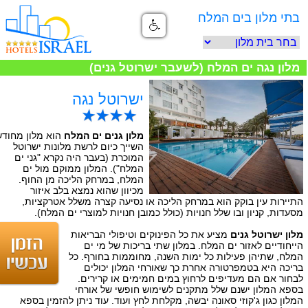
בתי מלון בים המלח
מלון נגה ים המלח (לשעבר ישרוטל גנים)
ישרוטל נגה
מלון גנים ים המלח
הוא מלון מחודש
השייך כיום לרשת מלונות ישרוטל
המוכרת (בעבר היה נקרא "גני ים
המלח"). המלון ממוקם מול ים
המלח, במרחק הליכה מן החוף.
מכיוון שהוא נמצא בלב איזור
התיירות עין בוקק הוא במרחק הליכה או נסיעה קצרה משלל אטרקציות,
מסעדות, קניון ובו שלל חנויות (כולל כמובן חנויות למוצרי ים המלח).
מלון ישרוטל גנים
מציע את כל הפינוקים וטיפולי הבריאות
הייחודיים לאזור ים המלח. במלון שתי בריכות של מי ים
המלח, שתיהן פעילות כל ימות השנה, מחוממות בחורף. כל
בריכה היא בטמפרטורה אחרת כך שאורחי המלון יכולים
לבחור אם הם מעדיפים לרחוץ במים חמימים או קרירים.
בספא המלון ישנם שלל מתקנים לשימוש חופשי של אורחי
המלון כגון ג'קוזי סאונה יבשה, מקלחת לחץ ועוד. עוד ניתן להזמין בספא