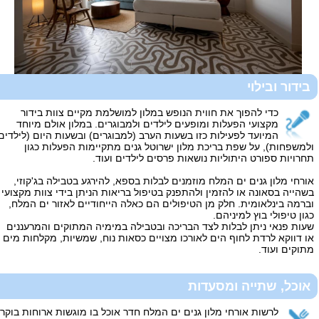
בידור ובילוי
כדי להפוך את חווית הנופש במלון למושלמת מקיים צוות בידור
מקצועי הפעלות ומופעים לילדים ולמבוגרים. במלון אולם מיוחד
המיועד לפעילות כזו בשעות הערב (למבוגרים) ובשעות היום (לילדים
ולמשפחות), על שפת בריכת מלון ישרוטל גנים מתקיימות הפעלות כגון
תחרויות ספורט היתוליות נושאות פרסים לילדים ועוד.
אורחי מלון גנים ים המלח מוזמנים לבלות בספא, להירגע בטבילה בג'קוזי,
בשהייה בסאונה או להזמין ולהתפנק בטיפול בריאות הניתן בידי צוות מקצועי
וברמה בינלאומית. חלק מן הטיפולים הם כאלה הייחודיים לאזור ים המלח,
כגון טיפולי בוץ למיניהם.
שעות פנאי ניתן לבלות לצד הבריכה ובטבילה במימיה המתוקים והמרעננים
או דווקא לרדת לחוף הים לאורכו מצויים כסאות נוח, שמשיות, מקלחות מים
מתוקים ועוד.
אוכל, שתייה ומסעדות
לרשות אורחי מלון גנים ים המלח חדר אוכל בו מוגשות ארוחות בוקר,