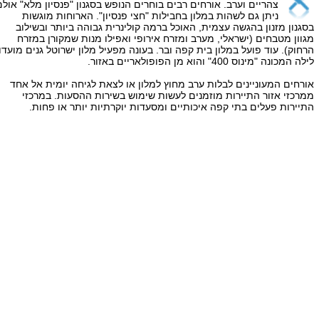
צהריים וערב. אורחים רבים בוחרים הנופש בסגנון "פנסיון מלא" אולם
ניתן גם לשהות במלון בחבילות "חצי פנסיון". הארוחות מוגשות
בסגנון מזנון בהגשה עצמית, האוכל ברמה קולינרית גבוהה ביותר ובשילוב
מגוון מטבחים (ישראלי, מערב ומזרח אירופי ואפילו מנות שמקורן במזרח
הרחוק). עוד פועל במלון בית קפה ובר. בעונה מפעיל מלון ישרוטל גנים מועדון
לילה המכונה "מינוס 400" והוא מן הפופולאריים באזור.
אורחים המעוניינים לבלות ערב מחוץ למלון או לצאת לגיחה יומית אל אחד
ממרכזי אזור התיירות מוזמנים לעשות שימוש בשירות ההסעות. במרכזי
התיירות פעלים בתי קפה איכותיים ומסעדות יוקרתיות יותר או פחות.