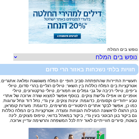
ופש בים המלח
חוויות בלתי נשכחות באזור הרי סדום
תעשיית התיירות שהתפתחה סביב חופי ים המלח משגשגת ומלאה אתגרים.
אטרקציות בים המלח כוללות בין השאר: טיולים רגליים בהרי סדום, טיולי
ג'יפים, טיולי רכיבה על גבי גמלים או חמורים, טיולי טרקטורונים, טיולי
אופניים או אפילו גלישת צוקים. בנוסף אפשר למצוא שורה ארוכה של אתרי
טבע ייחודיים וקסומים, כדוגמת: עינות צוקים, עין גדי, נחל דוד ונחל ערוגות.
כמו כן, אפשר לבקר אתרים היסטוריים מרשימים, כדוגמת: מערות קומראן,
בהן התגלו לראשונה המגילות הגנוזות ומצדה. אטרקציות בים המלח כוללות
גם ביקור בגן הבוטני בעין גדי, ביקור במאהל בדואי, טיפוס מצוקים, לינה
בשטח, סיורים חווייתיים לאור ירח לכל המשפחה והרשימה עדיין ארוכה.