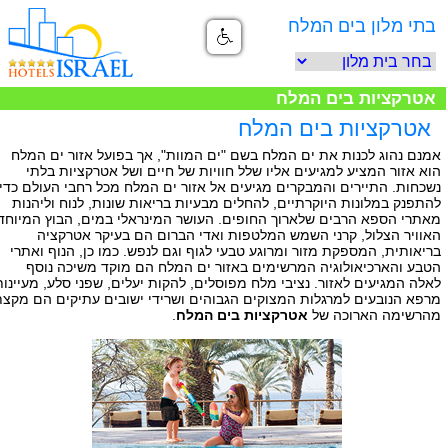
בתי מלון בים המלח
אטרקציות בים המלח
אטרקציות בים המלח
אמנם נהוג לכנות את ים המלח בשם "ים המוות", אך בפועל אזור ים המלח
הוא אזור המציע למגיעים אליו שלל חוויות של חיים ושל אטרקציות בלתי
נשכחות. התיירים והמבקרים מגיעים אל אזור ים המלח מכל רחבי העולם כדי
להתפנק במלונות היוקרתיים, להחלים מבעיות בריאות שונות, לנוח וליהנות
מאתרי הספא הרבים שלארוך החופים. העושר המינראלי במים, הבוץ המיוחד,
האוויר הצלול, קרני השמש המלטפות ואדי הברום הם בעיקר אטרקציה
בריאותית, המספקת מזור ומרוגע טבעי לגוף וגם לנפש. כמו כן, הנוף ואתרי
הטבע והארכיאולוגיה המרשימים באזור ים המלח הם מוקד משיכה נוסף
לאלה המגיעים לאזור. נציבי מלח מפוסלים, להקות יעלים, שפני סלע, מעיינות
מרפא הנובעים למרגלות המצוקים הגבוהים ושרידי ישובים עתיקים הם מקצת
מהרשימה הארוכה של
אטרקציות בים המלח
.