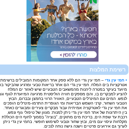
רשימת המלצות
• חמי עין גדי
– חמי עין גדי הם ללא ספק אחד המקומות המובילים ברשימת
אטרקציות בים המלח. חמי עין גדי הם אתר בריאות טבעי ומרגיע שהביקור בו
מיועד בעיקר במטרה ליהנות מהמשאבים הטבעיים שיש לאזור ים המלח
להציע למבקרים בו, והם מספקים חוויה הוליסטית מרגיעה המיועדת לגוף וגם
לנפש. המים עם המינרלים הטבעיים, האוויר הרווי בחמצן ובברום, הבוץ
הטבעי השחור, קרני השמש הבריאות ומי הגופרית התרמו-מינרלים הופכים
את חמי עין גדי לאטרקציה אמיתית עבור מבקרים צעירים ומבוגרים כאחד.
בין היתרונות של אתר חמי עין גדי ניתן למנות: מגוון של טיפולי גוף ונפש,
רכבת עד שפת הים, בריכת מים מתוקים, "בוציה" בסמוך לחוף הים הכוללת
מקלחות עיסוי עם מים, ובוץ שחור וטבעי לשימוש חופשי. בחמי עין גדי ניתן
לערוך גם אירועים פרטיים וישנה גישה נוחה לנכים.