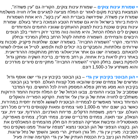
• שמורת עינות צוקים
– שמורת עינות צוקים, הקוריה גם "עין פשח'ה",
הנמצאת בקרבת מקום לאזור ים המלח מציעה למגיעים אליה חוויה מושלמת.
שמורת עין פשח'ה, שפירושה בעברית הוא "עין בקע", היא אחת השמורות
היפות ביותר בישראל והיא גם שמורת הטבע הנמוכה ביותר בעולם. שמורת
עינות צוקים שוכנת בינות למצוק ההעתקים שגווניו החומים והמיוחדים
נושקים לים המלח הכחול, והיא מהווה נווה מדבר ירוק וייחודי בלב הנופים
היבשים והצחיחים. השמורה פתוחה לקהל הרחב בחלק המרכזי ובחלק
הדרומי, הקרוי "השמורה החבויה". בשמורה ישנם: שולחנות פיקניק, סככות צל,
שירותים ומלתחות, והמבקרים בה יכולים לנוח ולנפוש, לטייל או אפילו לשחות
להנאתם. בשמורה ישנו גם אתר ארכיאולוגי מרתק מהתקופה ההרודיאנית.
באתר ניתן לראות בית אחוזה, גן רחב מימדים, בריכת השקיה ומתקן גדול
להפקת בושם. בחלק הקרוי "השמורה החבויה" מתקיימים סיורים מודרכים
והוא משתרע על כ-1,500 דונם.
• הגן הבוטני בקיבוץ עין גדי
– בגן הבוטני בקיבוץ עין גדי ישנו אוסף גדול
ומרשים של צמחים שונים שהובאו מכל קצוות העולם. הסיור בגן הבוטני
בקיבוץ הוא מסע מרתק ונפלא המספק חוויה לכל החושים. נוף המדבר
שמסביב על צבעיו החומים, צבעו הכחול של ים המלח ופינות החמד הירוקות
משתלבים לחוויה אחת של גן עדן עלי אדמות. הקרקע הפורייה והאקלים
המיוחד באזור מאפשרים לצמחייה הבוטנית לשגשג ולפרוח יחסית במהירות,
כאשר בגן ישנם יותר מ-1,000 סוגי צמחים ומאות קקטוסים נדירים מכל רחבי
העולם. עצי רימון, משפחת הדקלים, פריחת האדניום, ההרדוף, עצי זית, עצי
הצאלון, עצי תאנה, צמחים מדבריים שונים, צמחי תבלין, צמחים מאפריקה,
מאוסטרליה ומיבשת אמריקה הצפונית הם חלק מהצמחים המאכלסים את
הגן. בקצהו הצפוני של הגן הבוטני נמצא "מצפה ערוגות" ממנו נשקפים נופי
הסביבה: מעיין עין גדי, תל גורן העתיק, הרי מואב והשפך של נחל ערוגות.
למרגלות הגן ניצב בית הכנסת העתיק של עין גדי הקדומה שהיה פעיל