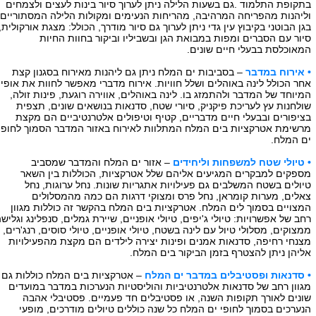
בתקופת התלמוד .גם בשעות הלילה ניתן לערוך סיור בינות לעצים ולצמחים
וליהנות מהפריחה המרהיבה, מהריחות הנעימים ומקולות הלילה המסתוריים.
בגן הבוטני בקיבוץ עין גדי ניתן לערוך גם סיור מודרך, הכולל: מצגת אורקולית,
סיור עם הסברים ומפות במבואת הגן ובשביליו וביקור בחוות החיות
המאוכלסת בבעלי חיים שונים.
• אירוח במדבר
– בסביבות ים המלח ניתן גם ליהנות מאירוח בסגנון קצת
אחר הכולל לינה באוהלים ושלל חוויות. אירוח מדברי מאפשר לחוות את אופיו
המיוחד של המדבר ולהתמזג בו. לינה באוהלים, אווירה רוגעת, פינות זולה,
שולחנות עץ לעריכת פיקניק, סיורי שטח, סדנאות בנושאים שונים, תצפית
בציפורים ובבעלי חיים מדבריים, קטיף וטיפולים אלטרנטיביים הם מקצת
מרשימת אטרקציות בים המלח המתלוות לאירוח באזור המדבר הסמוך לחופי
ים המלח.
• טיולי שטח למשפחות וליחידים
– אזור ים המלח והמדבר שמסביב
מספקים למבקרים המגיעים אליהם שלל אטרקציות, הכוללות בין השאר
טיולים בשטח המשלבים גם פעילויות אתגריות שונות. נחל ערוגות, נחל
צאלים, מערות קומראן, נחל פרס ומצוקי דרגות הם כמה מהמסלולים
המצויים בסמוך לים המלח. אטרקציות בים המלח בהקשר זה כוללות מגוון
רחב של אפשרויות: טיולי ג'יפים, טיולי אופניים, שיירת גמלים, סנפלינג וגלישה
ממצוקים, מסלולי טיול עם לינה בשטח, טיולי אופניים, טיולי סוסים, רנג'רים,
מצנחי רחיפה, סדנאות אמנים ופינות יצירה לילדים הם מקצת מהפעילויות
אליהן ניתן להצטרף בזמן הביקור בים המלח.
• סדנאות ופסטיבלים במדבר ים המלח
– אטרקציות בים המלח כוללות גם
מגוון רחב של סדנאות אלטרנטיביות והוליסטיות הנערכות במדבר במועדים
שונים לאורך תקופות השנה, או פסטיבלים חד פעמיים. פסטיבלי אהבה
הנערכים בסמוך לחופי ים המלח כל שנה כוללים טיולים מודרכים, מופעי