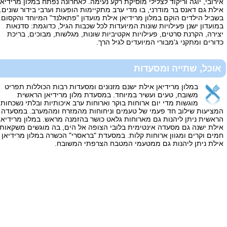
אירובי, יוגה וריקוד לצלילי מוסיקת רקע נעימה. לאחרונה נפתח במלון מרידיאן
אילת גם דאנס בר מודרני, בו מדי ערב מתקיימות הופעות וערבי בידור שונים.
בשביל הילדים הוקם במלון מרידיאן אילת מועדון "פתאלנד" המיוחד והקסום.
במועדון ישנן פעילויות שונות המיועדות לכל שכבות הגיל, כדוגמת: סדנאות
יצירה, הקרנת סרטים, פעילויות אקטיביות שונות, מגלשות, מבוכים, בריכת
כדורים ומתקני ג'מבורי המיועדים לגיל הרך.
אוכל, שתייה ומסעדות
במלון מרידיאן אילת ישנם מזנונים ומסעדות רבות הכוללות תפריט
משובח, טעים ועשיר במיוחד. במסעדת מלון מרידיאן הראשית
מוגשות מדי יום ארוחות בוקר וארוחות ערב איכותיות ובלתי נשכחות,
המציעות שילוב חד פעמי של טעמים וניחוחות מהמזרח ומהמערב. במסעדה
הראשית ניתן ליהנות גם מארוחות גלאט כושר בהזמנה מראש. במלון מרידיאן
אילת ישנה גם מסעדה אינטימית בלובי הצופה אל הים, בה מוגשים משקאות
חמים וקרים ומגוון ארוחות קלות. במסעדת "בראסרי" הכשרה במלון מרידיאן
אילת ניתן ליהנות גם ממטעמי המטבח הצרפתי המשובח.