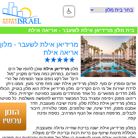
בית מלון מרידיאן אילת לשעבר - אריאה אילת
מרידיאן אילת לשעבר - מלון
אריאה אילת
מלון
מרידיאן אילת
שוכן לחופו של הים
האדום, במרחק כמה צעדים מקניון "מול
הים" ועל רקע נופם עוצר הנשימה של הרי
אדום ומפרץ ים סוף. למלון מרידיאן אילת ישנו מזח פרטי מעץ, ממנו ניתן
לרדת ישירות אל מי הים הקרירים. מלון מרידיאן אילת הוא מלון בוטיק, הכולל
245 חדרים מפוארים. כל אחד מהחדרים מעוצב כסוויטה יוקרתית, כולל
ריהוט מפנק ויפיפה ומצויד בכל המכשור הדרוש לחופשה מושלמת.
כל סוויטה
במלון מרידיאן אילת כוללת סלון, פינת ישיבה מעוצבת, חדר
אמבט מפנק, חדר שינה, שני טלפונים, מסכי טלוויזיה, חיבור
לכבלים, מרפסת הצופה אל הנוף המרהיב, כספת ופינת
קפה.
במלון
מרידיאן אילת
ישנה בריכת שחייה גדולה ומעוצבת,
הכוללת מיטות שיזוף עם כריות רכות ובריכת ילדים מוצלת.
מלון מרידיאן אילת מציע לנופשים בו שלל של מסעדות יוקרתיות עם תפריט