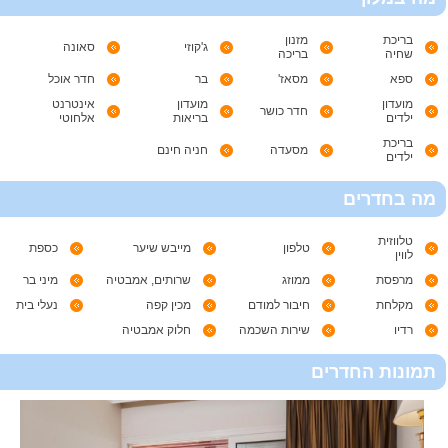
בריכת
מזנון
ג'קוזי
סאונה
שחיה
בריכה
ספא
מסאז'
בר
חדר אוכל
מועדון
מועדון
אינטרנט
חדר כושר
ילדים
בריאות
אלחוטי
בריכת
מסעדה
חניה חינם
ילדים
מה בחדרים
טלווזית
טלפון
מייבש שיער
כספת
לווין
מרפסת
ממוזג
שרותים, אמבטיה
מיני בר
מקלחת
חיבור למודם
מכין קפה
נעלי בית
רדיו
שירות השכמה
חלוק אמבטיה
תמונות החדרים