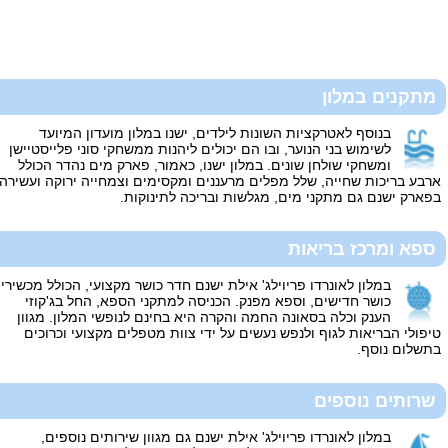
מתקנים במלון
בנוסף לאטרקציות השונות לילדים, ישנו במלון מועדון המיועד
לשימוש בני הנוער, ובו הם יכולים ליהנות ממשחקי סוני פלייסטיישן
ומשחקי שולחן שונים. במלון ישנו, כאמור, פארק מים נהדר הכולל
ארבע בריכות שחייה, שלל מפלים מרעננים ומקסימים וצמחייה ירוקה ועשירה.
בפארק ישנם גם מתקני מים, מגלשות ובריכה לתינוקות.
ספא ומרכז בריאות
במלון לאונרדו פריוילג' אילת ישנם חדר כושר מקצועי, הכולל מכשירי
כושר חדישים, וספא מפנק. הכניסה למתקני הספא, החל בג'קוזי
הענק וכלה בסאונה החמה והקרה היא בחינם לנופשי המלון. מגוון
טיפולי הבריאות לגוף ולנפש נעשים על ידי צוות מטפלים מקצועי וכרוכים
בתשלום נוסף.
שרותים נוספים
במלון לאונרדו פריוילג' אילת ישנם גם מגוון שירותים נוספים,