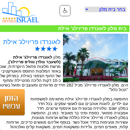
בית מלון לאונרדו פריוילג' אילת
לאונרדו פריוילג' אילת
מלון
לאונרדו פריוילג' אילת
(לשעבר גולדן טוליפ פריוילג')
,
מרשת מלונות פתאל היוקרתית, שוכן
באזור המלונות התוסס והאטרקטיבי
של החוף הצפוני באילת, במרחק של
כ-10 דקות הליכה מהטיילת ומחוף
הים. מלון לאונרדו פריוילג' מכיל 282 חדרים מרווחים ומעוצבים ופועל בשיטת
"הכול כלול".
החופשה במלון
לאונרדו פריוילג' אילת
מתאימה למשפחות
עם ילדים, לזוגות אוהבים וגם לאנשי עסקים. בכל חדר
במלון ישנם: טלוויזיה צבעונית עם אינסוף ערוצים, חדר
אמבטיה מפואר, כספת ומיני בר מאובזר. כמו כן, החופשה
במלון לאונרדו פריוילג' אילת כוללת שלוש ארוחות מגוונות,
עשירות וטעימות בחדר אוכל כשר. בנוסף אליהם מוגשים כריכים, ארוחות
קלות, מאפים חמים, גלידות ומשקאות חמים, משקאות קלים ואלכוהול