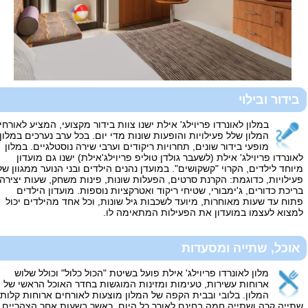
בידור ובילוי
במלון לאונרדו פריוילג' אילת ישנו צוות בידור מקצועי, המציע לאורחי
המלון שלל פעילויות והופעות שונות מדי יום. בכל ערב נערכים במלון
מופעי בידור שונים, תחרויות ריקודים וערבי שירה נוסטלגיים. במלון
לאונרדו פריוילג' אילת (לשעבר גולדן טוליפ פריוילג'אילת) ישנו גם מועדון
מיוחד לילדים, הקרוי "קשקושים". במועדן נהנים הילדים ובני הנוער ממגוון של
פעילויות, כדוגמת: הקרנת סרטים, הפעלות שונות, פינות משחק, שעות יצירה,
בריכת כדורים, ג'ימבורי, שטיחי ריקוד ואטרקציות נוספות. מועדון הילדים
פתוח עד שעות מאוחרות, מיועד לשכבות גיל שונות, וכל אחד מהילדים יכול
למצוא לעצמו במועדון את הפעילות המתאימה לו.
אוכל, שתייה ומסעדות
מלון לאונרדו פריוילג' אילת פועל בשיטת "הכול כלול" וכולל שלוש
ארוחות עשירות, טעימות ומזינות המוגשות בחדר האוכל הראשי של
המלון. בלובי ובבית הקפה של המלון מוצעות לאורחים ארוחות קלות,
שתייה קרה ושתייה חמה בחינם לאורך כל היום, כאשר בשעות אחר הצהריים