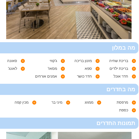
מה במלון
בריכת שחיה
מזנון בריכה
ג'קוזי
סאונה
בריכת ילדים
ספא
מסאז'
לאונג'
חדר אוכל
חדר כושר
אמנים אורחים
מה בחדרים
מרפסת
ממוזג
מיני בר
מכין קפה
כספת
תמונות החדרים