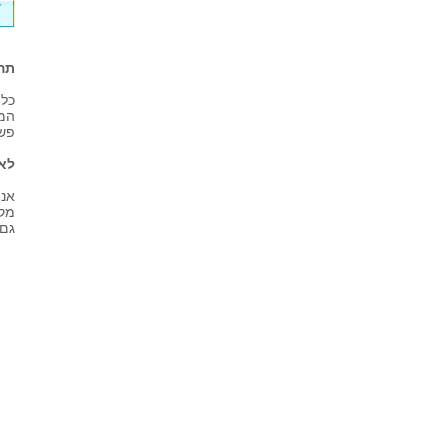
תה
כל 
המו
פשו
לא
אנו
גם 