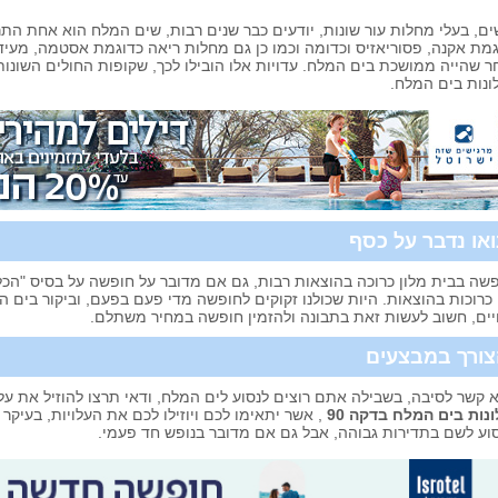
ים, בעלי מחלות עור שונות, יודעים כבר שנים רבות, שים המלח הוא אחת הת
גמת אקנה, פסוריאזיס וכדומה וכמו כן גם מחלות ריאה כדוגמת אסטמה, מעי
ר שהייה ממושכת בים המלח. עדויות אלו הובילו לכך, שקופות החולים השונ
ונות בים המלח.
או נדבר על כסף
שה בבית מלון כרוכה בהוצאות רבות, גם אם מדובר על חופשה על בסיס "הכל 
 כרוכות בהוצאות. היות שכולנו זקוקים לחופשה מדי פעם בפעם, וביקור בים
ים, חשוב לעשות זאת בתבונה ולהזמין חופשה במחיר משתלם.
ורך במבצעים
 קשר לסיבה, בשבילה אתם רוצים לנסוע לים המלח, ודאי תרצו להוזיל את ע
נות בים המלח בדקה 90
, אשר יתאימו לכם ויוזילו לכם את העלויות, בעיקר
וע לשם בתדירות גבוהה, אבל גם אם מדובר בנופש חד פעמי.