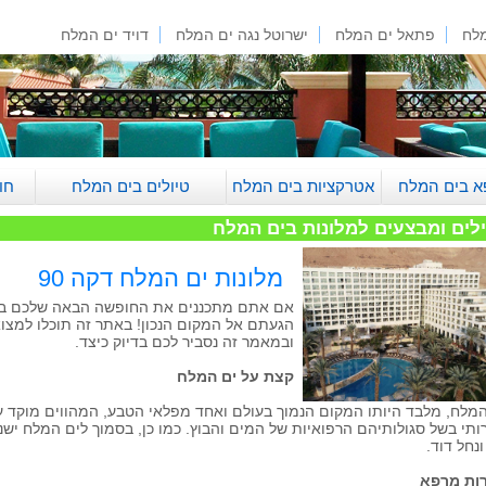
מלח
פתאל ים המלח
ישרוטל נגה ים המלח
דויד ים המלח
א בים המלח
אטרקציות בים המלח
טיולים בים המלח
חו
לים ומבצעים למלונות בים המלח
מלונות ים המלח דקה 90
אם אתם מתכננים את החופשה הבאה שלכם בים
הגעתם אל המקום הנכון! באתר זה תוכלו למצו
ובמאמר זה נסביר לכם בדיוק כיצד.
קצת על ים המלח
המלח, מלבד היותו המקום הנמוך בעולם ואחד מפלאי הטבע, המהווים מוקד על
ותי בשל סגולותיהם הרפואיות של המים והבוץ. כמו כן, בסמוך לים המלח ישנ
ונחל דוד.
רות מרפא