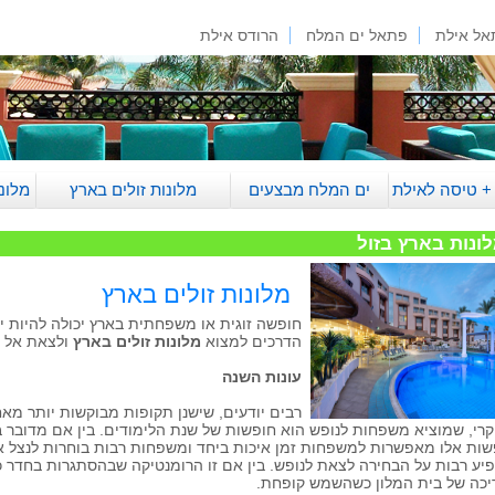
אל אילת
פתאל ים המלח
הרודס אילת
 + טיסה לאילת
ים המלח מבצעים
מלונות זולים בארץ
מלונ
ונות בארץ בזול
מלונות זולים בארץ
חופשה זוגית או משפחתית בארץ יכולה להיות יו
הדרכים למצוא
מלונות זולים בארץ
ולצאת אל ח
עונות השנה
רבים יודעים, שישנן תקופות מבוקשות יותר מא
קרי, שמוציא משפחות לנופש הוא חופשות של שנת הלימודים. בין אם מדובר ב
שות אלו מאפשרות למשפחות זמן איכות ביחד ומשפחות רבות בוחרות לנצל אות
יע רבות על הבחירה לצאת לנופש. בין אם זו הרומנטיקה שבהסתגרות בחדר כ
יכה של בית המלון כשהשמש קופחת.