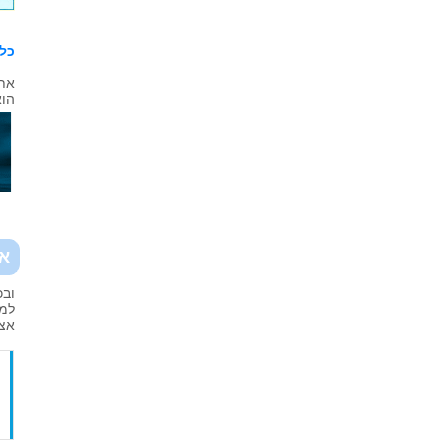
כל 
אתר
הוא
אז
ובכ
למצ
אצל