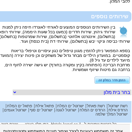
ללובי המלון.
שירותים נוספים
בין השירותים הנוספים המוצעים לאורחי לאונרדו חיפה ניתן למנות
שירותי גיהוץ, שירות חדרים (כמעט בכל שעות היממה), שירותי רופא
(בתשלום), אינטרנט אלחוטי (בתשלום), שירות שמרטפות (בתשלום),
שירותי כביסה וניקוי יבש (בתשלום), שירותי דת (בית כנסת) ועוד.
בספא המפואר ניתן להזמין מגוון טיפולים כגון עיסויים וטיפולי בריאות
קוסמטיים. במועדון הילדים מבחר גדול של משחקים וכן פינות יצירה (המועדון
מיועד לילדים עד גיל 8).
מרחבת הבריכה (הפתוחה בקיץ ומקורה בחורף) יש גישה ישירה לחוף הים,
ברחבה גם מיטות שיזוף ושמשיות.
רשת ישרוטל
רשת פאתל
ישרוטל ים המלח
פתאל אילת
פתאל ים המלח
הרודס אילת
הרודס ים המלח
ישרוטל לגונה
ישרוטל ים סוף
ישרוטל אגמים
ישרוטל המלך שלמה
כל הזכויות שמורות ל - Hotels-Israel.co.il.
בתי מלון בארץ
.
יצירת קשר
הצהרת נגישות
תקנון
מדיניות פרטיות
אתר זה משתמש בעוגיות לצורך שיפור חוויית המשתמש וסטטיסטיקות