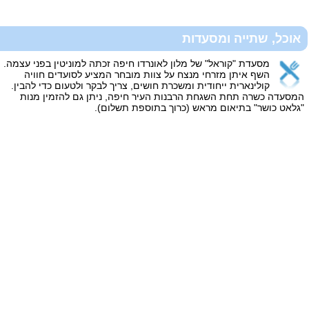
אוכל, שתייה ומסעדות
מסעדת "קוראל" של מלון לאונרדו חיפה זכתה למוניטין בפני עצמה.
השף איתן מזרחי מנצח על צוות מובחר המציע לסועדים חוויה
קולינארית ייחודית ומשכרת חושים, צריך לבקר ולטעום כדי להבין.
המסעדה כשרה תחת השגחת הרבנות העיר חיפה, ניתן גם להזמין מנות
"גלאט כושר" בתיאום מראש (כרוך בתוספת תשלום).