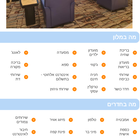
מה במלון
בריכת
מועדון
מסעדה
לאונג'
שחיה
ילדים
מועדון
בריכה
ג'קוזי
ספא
בריאות
מקורה
שירותי
חניה
אינטרנט אלחוטי -
שירותי
כביסה
חינם
בתשלום
דת
טרקלין
חדר כושר
שירותי גיהוץ
עסקי
מה בחדרים
שירותים
אמבטיה
טלפון
מיזוג אוויר
צמודים
כספת
חיבור
מיני בר
פינת קפה
אישית
לאינטרנט