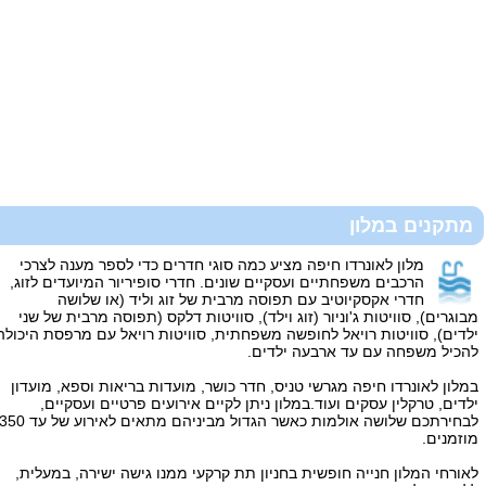
מתקנים במלון
מלון לאונרדו חיפה מציע כמה סוגי חדרים כדי לספר מענה לצרכי
הרכבים משפחתיים ועסקיים שונים. חדרי סופיריור המיועדים לזוג,
חדרי אקסקיוטיב עם תפוסה מרבית של זוג וליד (או שלושה
מבוגרים), סוויטות ג'וניור (זוג וילד), סוויטות דלקס (תפוסה מרבית של שני
ילדים), סוויטות רויאל לחופשה משפחתית, סוויטות רויאל עם מרפסת היכולה
להכיל משפחה עם עד ארבעה ילדים.
במלון לאונרדו חיפה מגרשי טניס, חדר כושר, מועדות בריאות וספא, מועדון
ילדים, טרקלין עסקים ועוד.במלון ניתן לקיים אירועים פרטיים ועסקיים,
לבחירתכם שלושה אולמות כאשר הגדול מביניהם מתאים לאירוע של עד 350
מוזמנים.
לאורחי המלון חנייה חופשית בחניון תת קרקעי ממנו גישה ישירה, במעלית,