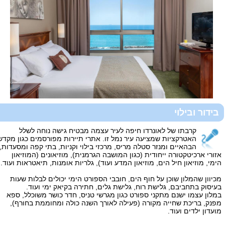
בידור ובילוי
קרבתו של לאונרדו חיפה לעיר עצמה מבטיח גישה נוחה לשלל
האטרקציות שמציעה עיר נמל זו. אתרי תיירות מפורסמים כגון מקדש
הבהאיים ומנזר סטלה מריס, מרכזי בילוי וקניות, בתי קפה ומסעדות,
אזורי ארכיטקטורה ייחודית (כגון המושבה הגרמנית), מוזיאונים (המוזיאון
הימי, מוזיאון חיל הים, מוזיאון המדע ועוד), גלריות אומנות, תיאטראות ועוד.
מכיוון שהמלון שוכן על חוף הים, חובבי הספורט הימי יכולים לבלות שעות
בעיסוק בתחביבם, גלישת רוח, גלישת גלים, חתירה בקיאק ימי ועוד.
במלון עצמו ישנם מתקני ספורט כגון מגרשי טניס, חדר כושר משוכלל, ספא
מפנק, בריכת שחייה מקורה (פעילה לאורך השנה כולה ומחוממת בחורף),
מועדון ילדים ועוד.