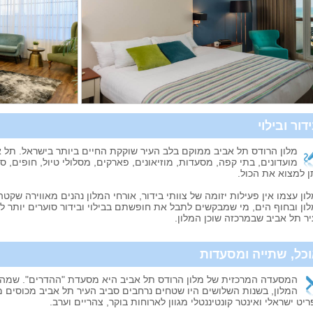
דור ובילוי
מלון הרודס תל אביב ממוקם בלב העיר שוקקת החיים ביותר בישראל. תל אב
מועדונים, בתי קפה, מסעדות, מוזיאונים, פארקים, מסלולי טיול, חופים, ס
ן למצוא את הכול.
ון עצמו אין פעילות יזומה של צוותי בידור, אורחי המלון נהנים מאווירה שקטה
ון ובחוף הים, מי שמבקשים לתבל את חופשתם בבילוי ובידור סוערים יותר לא
ר תל אביב שבמרכזה שוכן המלון.
כל, שתייה ומסעדות
המסעדה המרכזית של מלון הרודס תל אביב היא מסעדת "ההדרים". שמה
המלון, בשנות השלושים היו שטחים נרחבים סביב העיר תל אביב מכוסים
יט ישראלי ואינטר קונטיננטלי מגוון לארוחות בוקר, צהריים וערב.